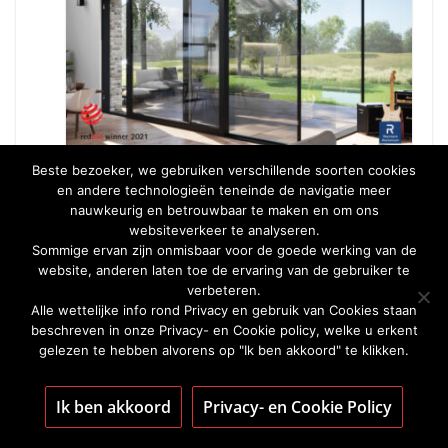
Beste bezoeker, we gebruiken verschillende soorten cookies
Reynaers Aluminium wint
en andere technologieën teneinde de navigatie meer
de prestigieuze Red Dot
nauwkeurig en betrouwbaar te maken en om ons
websiteverkeer te analyseren.
Award 2021 met
Sommige ervan zijn onmisbaar voor de goede werking van de
website, anderen laten toe de ervaring van de gebruiker te
MasterPatio
verbeteren.
Alle wettelijke info rond Privacy en gebruik van Cookies staan
July 1, 2021
Bart Hermans
beschreven in onze Privacy- en Cookie policy, welke u erkent
gelezen te hebben alvorens op "Ik ben akkoord" te klikken.
Reynaers Aluminium wint de prestigieuze
Red Dot Award 2021 met MasterPatio
Ik ben akkoord
Privacy- en Cookie Policy
Dit jaar nam Reynaers Aluminium met
MasterPatio voor