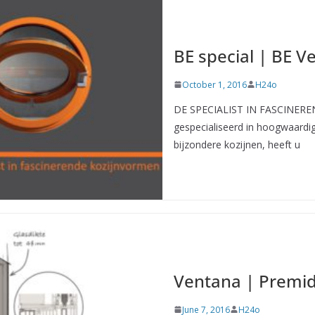
BE special | BE V
October 1, 2016
H24o
DE SPECIALIST IN FASCINERE
gespecialiseerd in hoogwaardig
bijzondere kozijnen, heeft u
Ventana | Premi
June 7, 2016
H24o