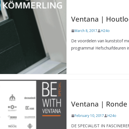
Ventana | Houtlo
March 8, 2017
H24o
De voordelen van kunststof me
programma! Hefschuifdeuren in
Ventana | Ronde
February 10, 2017
H24o
DE SPECIALIST IN FASCINERE