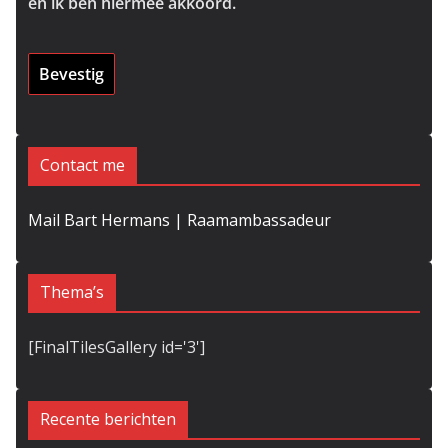
en ik ben hiermee akkoord.
Contact me
Mail Bart Hermans | Raamambassadeur
Thema’s
[FinalTilesGallery id='3']
Recente berichten