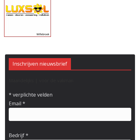
Inschrijven nieuwsbrief
Maandelijks | voor de vakman
*
verplichte velden
Email
*
Bedrijf
*