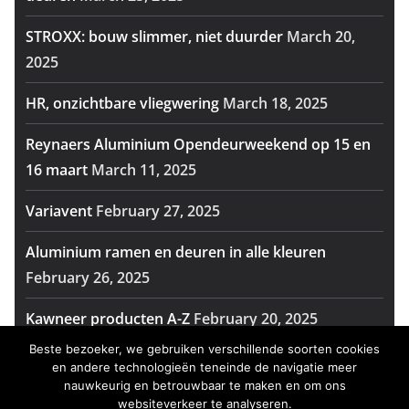
STROXX: bouw slimmer, niet duurder
March 20,
2025
HR, onzichtbare vliegwering
March 18, 2025
Reynaers Aluminium Opendeurweekend op 15 en
16 maart
March 11, 2025
Variavent
February 27, 2025
Aluminium ramen en deuren in alle kleuren
February 26, 2025
Kawneer producten A-Z
February 20, 2025
Beste bezoeker, we gebruiken verschillende soorten cookies
Reynaers Aluminium viert 60 jaar vakmanschap op
en andere technologieën teneinde de navigatie meer
Batibouw
February 14, 2025
nauwkeurig en betrouwbaar te maken en om ons
websiteverkeer te analyseren.