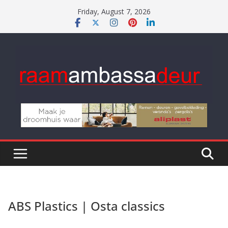
Skip
Friday, August 7, 2026
to
content
ABS Plastics | Osta classics