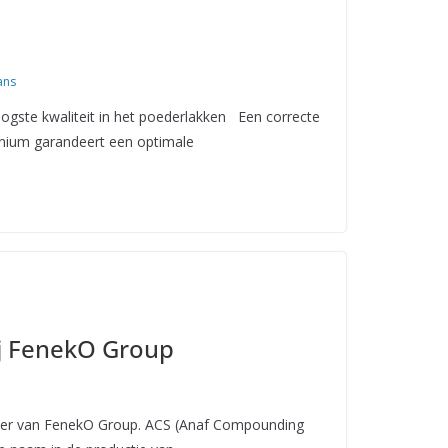
ans
gste kwaliteit in het poederlakken Een correcte
nium garandeert een optimale
j FenekO Group
artner van FenekO Group. ACS (Anaf Compounding