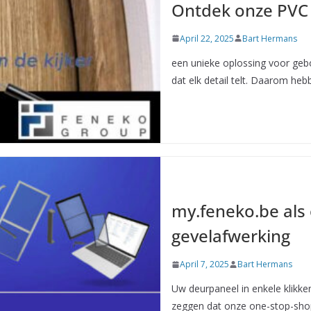
Ontdek onze PVC
April 22, 2025
Bart Hermans
een unieke oplossing voor ge
dat elk detail telt. Daarom he
my.feneko.be als
gevelafwerking
April 7, 2025
Bart Hermans
Uw deurpaneel in enkele klik
zeggen dat onze one-stop-shop