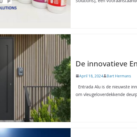
Solutions), een vooraanstaand
De innovatieve E
April 18, 2024
Bart Hermans
Entrada Alu is de nieuwste in
om vleugeloverdekkende deurpa