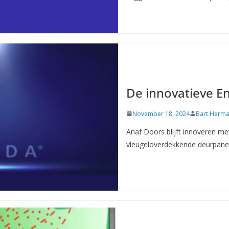
De innovatieve E
November 18, 2024
Bart Herm
Anaf Doors blijft innoveren me
vleugeloverdekkende deurpanel