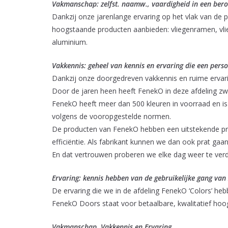
Vakmanschap: zelfst. naamw., vaardigheid in een bero
Dankzij onze jarenlange ervaring op het vlak van de
hoogstaande producten aanbieden: vliegenramen, vli
aluminium.
Vakkennis: geheel van kennis en ervaring die een pers
Dankzij onze doorgedreven vakkennis en ruime ervari
Door de jaren heen heeft FenekO in deze afdeling z
FenekO heeft meer dan 500 kleuren in voorraad en is 
volgens de vooropgestelde normen.
De producten van FenekO hebben een uitstekende prijs
efficiëntie. Als fabrikant kunnen we dan ook prat gaa
En dat vertrouwen proberen we elke dag weer te ver
Ervaring: kennis hebben van de gebruikelijke gang van
De ervaring die we in de afdeling FenekO ‘Colors’
FenekO Doors staat voor betaalbare, kwalitatief ho
Vakmanschap, Vakkennis en Ervaring….