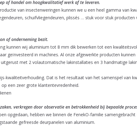
ep of handel om hoogkwalitatief werk af te leveren.
 productie van insectenweringen kunnen we u een heel gamma van kwal
egendeuren, schuifvliegendeuren, plissés … stuk voor stuk producte
oon of onderneming bezit.
ng kunnen wij aluminium tot 8 mm dik bewerken tot een kwaliteitsvol
waar geïnvesteerd in machines. Al onze afgewerkte producten kunnen
uitgerust met 2 volautomatische lakinstallaties en 3 handmatige laki
-kwaliteitverhouding. Dat is het resultaat van het samenspel van kw
n op een zeer grote klantentevredenheid.
dienen
 zaken, verkregen door observatie en betrokkenheid bij bepaalde proce
 hebben opgedaan, hebben we binnen de FenekO-familie samengebrach
ogstaande gefreesde deurpanelen van aluminium.