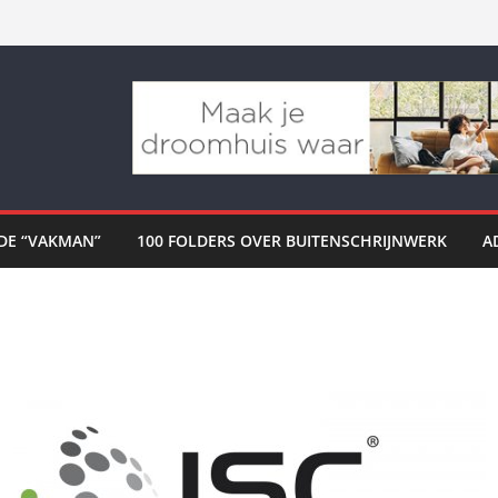
DE “VAKMAN”
100 FOLDERS OVER BUITENSCHRIJNWERK
A