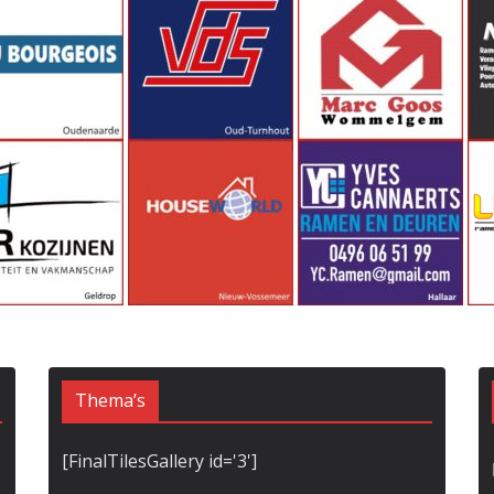
Thema’s
[FinalTilesGallery id='3']