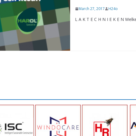
March 27, 2017
H24o
L A K T E C H N I E K E N Welke