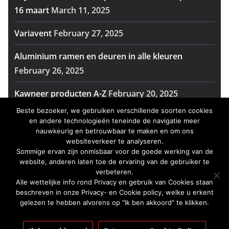
16 maart
March 11, 2025
Variavent
February 27, 2025
Aluminium ramen en deuren in alle kleuren
February 26, 2025
Kawneer producten A-Z
February 20, 2025
Beste bezoeker, we gebruiken verschillende soorten cookies
Reynaers Aluminium viert 60 jaar vakmanschap op
en andere technologieën teneinde de navigatie meer
Batibouw
February 14, 2025
nauwkeurig en betrouwbaar te maken en om ons
websiteverkeer te analyseren.
Sommige ervan zijn onmisbaar voor de goede werking van de
website, anderen laten toe de ervaring van de gebruiker te
verbeteren.
Alle wettelijke info rond Privacy en gebruik van Cookies staan
beschreven in onze Privacy- en Cookie policy, welke u erkent
Privacy- en Cookie policy
Algemene Voorwaarden
gelezen te hebben alvorens op "Ik ben akkoord" te klikken.
Copyright © 2026
raamambassadeur
. All rights reserved.
Powered by H24o (Bart Hermans) and