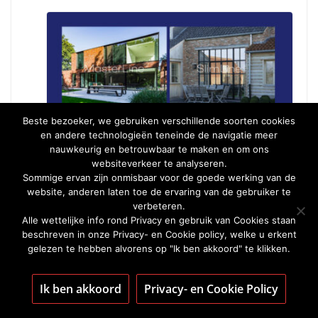
Beste bezoeker, we gebruiken verschillende soorten cookies
en andere technologieën teneinde de navigatie meer
nauwkeurig en betrouwbaar te maken en om ons
Energie besparen met de
websiteverkeer te analyseren.
Sommige ervan zijn onmisbaar voor de goede werking van de
juiste ramen
website, anderen laten toe de ervaring van de gebruiker te
verbeteren.
May 16, 2023
Bart Hermans
Alle wettelijke info rond Privacy en gebruik van Cookies staan
beschreven in onze Privacy- en Cookie policy, welke u erkent
2 systemen voor ramen en deuren:
gelezen te hebben alvorens op "Ik ben akkoord" te klikken.
MasterLine & SlimLine Kies je
isolatieniveau Aan de hand van
Ik ben akkoord
Privacy- en Cookie Policy
dit handige keuzeschema kan je