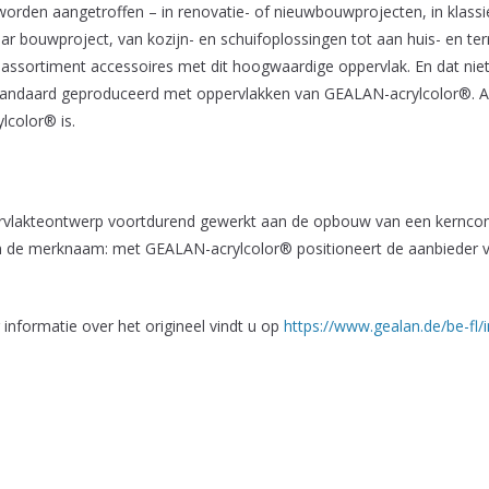
rden aangetroffen – in renovatie- of nieuwbouwprojecten, in klassi
bouwproject, van kozijn- en schuifoplossingen tot aan huis- en te
ortiment accessoires met dit hoogwaardige oppervlak. En dat niet a
ndaard geproduceerd met oppervlakken van GEALAN-acrylcolor®. Allee
lcolor® is.
rvlakteontwerp voortdurend gewerkt aan de opbouw van een kerncom
 in de merknaam: met GEALAN-acrylcolor® positioneert de aanbieder 
informatie over het origineel vindt u op
https://www.gealan.de/be-fl/