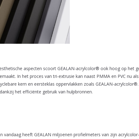
esthetische aspecten scoort GEALAN-acrylcolor® ook hoog op het ge
 gemaakt. In het proces van tri-extrusie kan naast PMMA en PVC nu al
clebare kern en eersteklas oppervlakken zoals GEALAN-acrylcolor®. 
nkzij het efficiënte gebruik van hulpbronnen.
an vandaag heeft GEALAN miljoenen profielmeters van zijn acrylcolor-