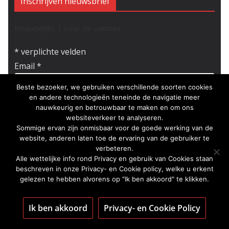
Inschrijven nieuwsbrief
Maandelijks | voor de vakman
*
verplichte velden
Email
*
Beste bezoeker, we gebruiken verschillende soorten cookies
en andere technologieën teneinde de navigatie meer
nauwkeurig en betrouwbaar te maken en om ons
Bedrijf
*
websiteverkeer te analyseren.
Sommige ervan zijn onmisbaar voor de goede werking van de
website, anderen laten toe de ervaring van de gebruiker te
verbeteren.
Alle wettelijke info rond Privacy en gebruik van Cookies staan
Naam
beschreven in onze Privacy- en Cookie policy, welke u erkent
gelezen te hebben alvorens op "Ik ben akkoord" te klikken.
Ik ben akkoord
Privacy- en Cookie Policy
Ik heb de
Privacy- en Cookie policy
goed gelezen