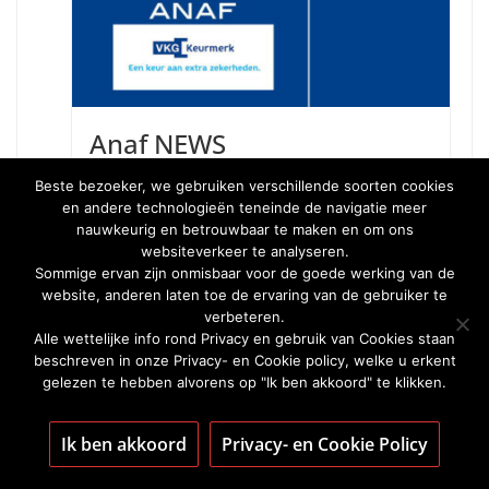
Anaf NEWS
Beste bezoeker, we gebruiken verschillende soorten cookies
February 8, 2021
Bart Hermans
en andere technologieën teneinde de navigatie meer
Anaf deurpanelen: nu met VKG Keurmerk!
nauwkeurig en betrouwbaar te maken en om ons
websiteverkeer te analyseren.
+
=
Anaf Products is trots om als
Sommige ervan zijn onmisbaar voor de goede werking van de
eerste en enige Belgische producent van
website, anderen laten toe de ervaring van de gebruiker te
decoratieve deurpanelen
verbeteren.
Alle wettelijke info rond Privacy en gebruik van Cookies staan
beschreven in onze Privacy- en Cookie policy, welke u erkent
gelezen te hebben alvorens op "Ik ben akkoord" te klikken.
Renson, de ‘Solmate’ voor een lekker frisse woning
Ik ben akkoord
Privacy- en Cookie Policy
De lakstift van FenekO Group