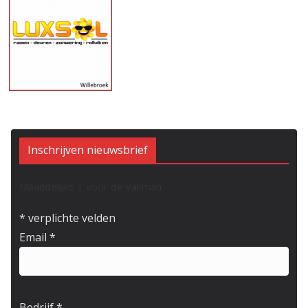
Inschrijven nieuwsbrief
Maandelijks | voor de vakman
*
verplichte velden
Email
*
Bedrijf
*