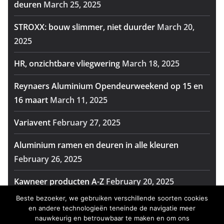
deuren
March 25, 2025
STROXX: bouw slimmer, niet duurder
March 20,
2025
HR, onzichtbare vliegwering
March 18, 2025
Reynaers Aluminium Opendeurweekend op 15 en
16 maart
March 11, 2025
Variavent
February 27, 2025
Aluminium ramen en deuren in alle kleuren
February 26, 2025
Kawneer producten A-Z
February 20, 2025
Beste bezoeker, we gebruiken verschillende soorten cookies
Reynaers Aluminium viert 60 jaar vakmanschap op
en andere technologieën teneinde de navigatie meer
Batibouw
February 14, 2025
nauwkeurig en betrouwbaar te maken en om ons