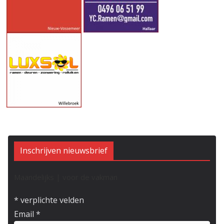
Inschrijven nieuwsbrief
Maandelijks | voor de vakman
*
verplichte velden
Email
*